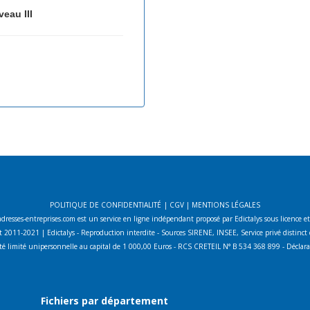
veau III
POLITIQUE DE CONFIDENTIALITÉ
|
CGV
|
MENTIONS LÉGALES
adresses-entreprises.com est un service en ligne indépendant proposé par Edictalys sous licence e
 2011-2021 | Edictalys - Reproduction interdite - Sources SIRENE, INSEE, Service privé distin
lité limité unipersonnelle au capital de 1 000,00 Euros - RCS CRETEIL N° B 534 368 899 - Décla
Fichiers par département