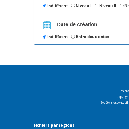
Indifférent
Niveau I
Niveau II
Ni
Date de création
Indifférent
Entre deux dates
Fichier-
Copyright
Société à responsabi
Fichiers par régions