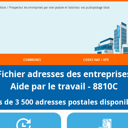
iat / Prospectez les entreprises par voie postale et fiabilisez vos publipostage btob
COMMUNES
CODES NAF / APE
Fichier adresses des entreprise
Aide par le travail - 8810C
s de 3 500 adresses postales disponi