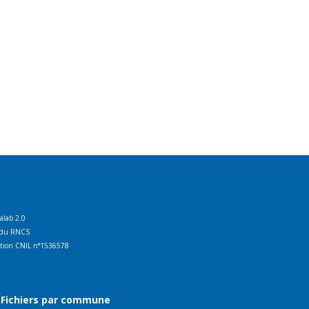
talab 2.0
ct du RNCS
ration CNIL n°1536578
Fichiers par commune