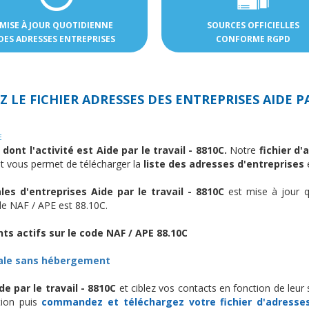
MISE À JOUR QUOTIDIENNE
SOURCES OFFICIELLES
DES ADRESSES ENTREPRISES
CONFORME RGPD
 LE FICHIER ADRESSES DES
ENTREPRISES AIDE PA
E
dont l'activité est Aide par le travail - 8810C.
Notre
fichier d
et vous permet de télécharger la
liste des adresses d'entreprises
e
s d'entreprises Aide par le travail - 8810C
est mise à jour q
ode NAF / APE est 88.10C.
ts actifs sur le code NAF / APE 88.10C
iale sans hébergement
e par le travail - 8810C
et ciblez vos contacts en fonction de leur 
tion puis
commandez et téléchargez
votre fichier d'adresse