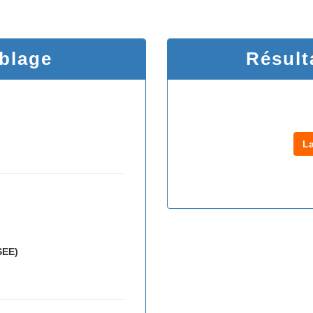
iblage
Résult
L
SEE)