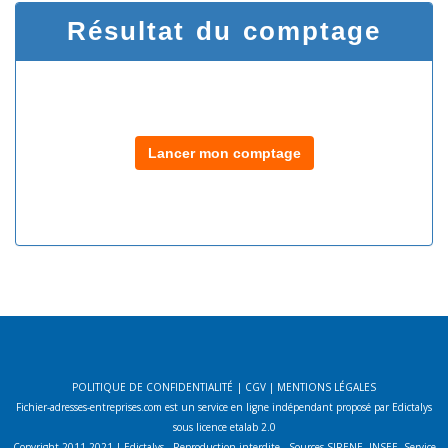
Résultat du comptage
Lancer mon comptage
POLITIQUE DE CONFIDENTIALITÉ
|
CGV
|
MENTIONS LÉGALES
Fichier-adresses-entreprises.com est un service en ligne indépendant proposé par Edictalys
sous licence etalab 2.0
Copyright 2011-2021 | Edictalys - Reproduction interdite - Sources SIRENE, INSEE, Service