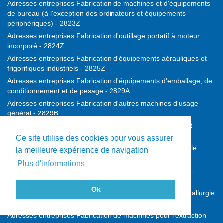
Adresses entreprises Fabrication de machines et d'équipements
de bureau (à l'exception des ordinateurs et équipements
périphériques) - 2823Z
Adresses entreprises Fabrication d'outillage portatif à moteur
incorporé - 2824Z
Adresses entreprises Fabrication d'équipements aérauliques et
frigorifiques industriels - 2825Z
Adresses entreprises Fabrication d'équipements d'emballage, de
conditionnement et de pesage - 2829A
Adresses entreprises Fabrication d'autres machines d'usage
général - 2829B
Adresses entreprises Fabrication de machines agricoles et
forestières - 2830Z
Ce site utilise des cookies pour vous assurer
Adresses entreprises Fabrication de machines-outils pour le
la meilleure expérience de navigation
travail des métaux - 2841Z
Plus d'informations
Adresses entreprises Fabrication d'autres machines-outils -
2849Z
Ok
Adresses entreprises Fabrication de machines pour la métallurgie
- 2891Z
Adresses entreprises Fabrication de machines pour l'extraction