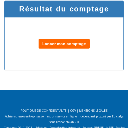
Résultat du comptage
Lancer mon comptage
POLITIQUE DE CONFIDENTIALITÉ
|
CGV
|
MENTIONS LÉGALES
Fichier-adresses-entreprises.com est un service en ligne indépendant proposé par Edictalys
sous licence etalab 2.0
Copyright 2011-2021 | Edictalys - Reproduction interdite - Sources SIRENE, INSEE, Service