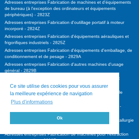
Adresses entreprises Fabrication de machines et d'équipements
de bureau (à l'exception des ordinateurs et équipements
périphériques) - 2823Z
Adresses entreprises Fabrication d'outillage portatif à moteur
incorporé - 2824Z
Adresses entreprises Fabrication d'équipements aérauliques et
frigorifiques industriels - 2825Z
Adresses entreprises Fabrication d'équipements d'emballage, de
conditionnement et de pesage - 2829A
Adresses entreprises Fabrication d'autres machines d'usage
général - 2829B
Adresses entreprises Fabrication de machines agricoles et
forestières - 2830Z
Ce site utilise des cookies pour vous assurer
Adresses entreprises Fabrication de machines-outils pour le
la meilleure expérience de navigation
travail des métaux - 2841Z
Plus d'informations
Adresses entreprises Fabrication d'autres machines-outils -
2849Z
Ok
Adresses entreprises Fabrication de machines pour la métallurgie
- 2891Z
Adresses entreprises Fabrication de machines pour l'extraction