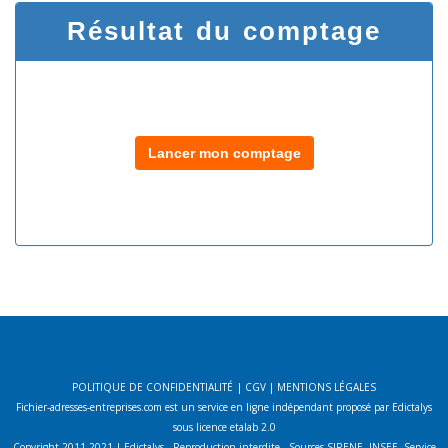
Résultat du comptage
Lancer mon comptage
POLITIQUE DE CONFIDENTIALITÉ
|
CGV
|
MENTIONS LÉGALES
Fichier-adresses-entreprises.com est un service en ligne indépendant proposé par Edictalys
sous licence etalab 2.0
Copyright 2011-2021 | Edictalys - Reproduction interdite - Sources SIRENE, INSEE, Service