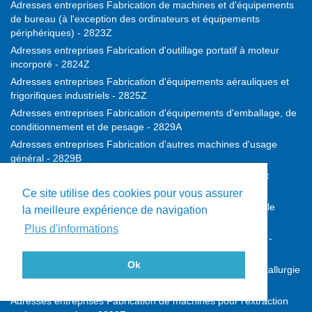
Adresses entreprises Fabrication de machines et d'équipements
de bureau (à l'exception des ordinateurs et équipements
périphériques) - 2823Z
Adresses entreprises Fabrication d'outillage portatif à moteur
incorporé - 2824Z
Adresses entreprises Fabrication d'équipements aérauliques et
frigorifiques industriels - 2825Z
Adresses entreprises Fabrication d'équipements d'emballage, de
conditionnement et de pesage - 2829A
Adresses entreprises Fabrication d'autres machines d'usage
général - 2829B
Adresses entreprises Fabrication de machines agricoles et
forestières - 2830Z
Ce site utilise des cookies pour vous assurer
Adresses entreprises Fabrication de machines-outils pour le
la meilleure expérience de navigation
travail des métaux - 2841Z
Plus d'informations
Adresses entreprises Fabrication d'autres machines-outils -
2849Z
Ok
Adresses entreprises Fabrication de machines pour la métallurgie
- 2891Z
Adresses entreprises Fabrication de machines pour l'extraction