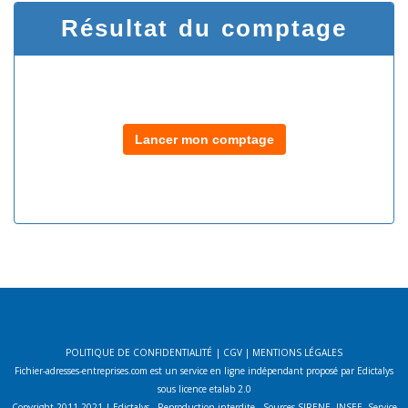
Résultat du comptage
Lancer mon comptage
POLITIQUE DE CONFIDENTIALITÉ
|
CGV
|
MENTIONS LÉGALES
Fichier-adresses-entreprises.com est un service en ligne indépendant proposé par Edictalys
sous licence etalab 2.0
Copyright 2011-2021 | Edictalys - Reproduction interdite - Sources SIRENE, INSEE, Service