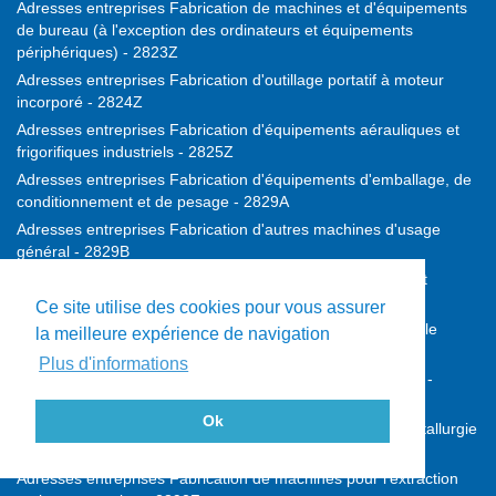
Adresses entreprises Fabrication de machines et d'équipements
de bureau (à l'exception des ordinateurs et équipements
périphériques) - 2823Z
Adresses entreprises Fabrication d'outillage portatif à moteur
incorporé - 2824Z
Adresses entreprises Fabrication d'équipements aérauliques et
frigorifiques industriels - 2825Z
Adresses entreprises Fabrication d'équipements d'emballage, de
conditionnement et de pesage - 2829A
Adresses entreprises Fabrication d'autres machines d'usage
général - 2829B
Adresses entreprises Fabrication de machines agricoles et
forestières - 2830Z
Ce site utilise des cookies pour vous assurer
Adresses entreprises Fabrication de machines-outils pour le
la meilleure expérience de navigation
travail des métaux - 2841Z
Plus d'informations
Adresses entreprises Fabrication d'autres machines-outils -
2849Z
Ok
Adresses entreprises Fabrication de machines pour la métallurgie
- 2891Z
Adresses entreprises Fabrication de machines pour l'extraction