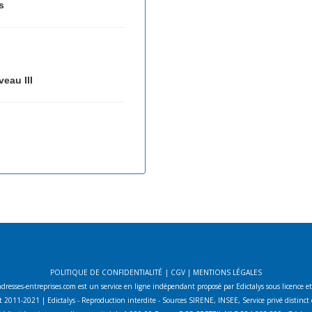
s
veau III
POLITIQUE DE CONFIDENTIALITÉ
|
CGV
|
MENTIONS LÉGALES
adresses-entreprises.com est un service en ligne indépendant proposé par Edictalys sous licence e
 2011-2021 | Edictalys - Reproduction interdite - Sources SIRENE, INSEE, Service privé distin