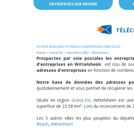
ENTREPRISES SUR MESURE
TÉLÉC
FICHIER ADRESSES POSTALES D'ENTREPRISES PAR VILLES
France
>
Grand-Est
>
Haut-Rhin (68)
> Wittelsheim
Prospectez par voie postales les entrepr
d'entreprises en Wittelsheim
est issu de sou
adresses d'entreprises
en fonction de nombreur
Notre base de données des adresses pos
quotidiennement et vous permet de récuperer les in
Située en région
Grand-Est
, Wittelsheim est u
superficie de 23,58 km². Lors du recencement de 2
Les 5 autres villes les plus peuplées du dépa
Illzach
,
Wittenheim