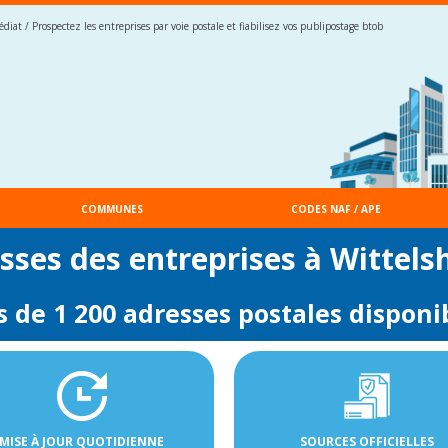
iat / Prospectez les entreprises par voie postale et fiabilisez vos publipostage btob
COMMUNES
CODES NAF / APE
esses des entreprises à Wittels
s de 1 200 adresses postales disponi
MISE À JOUR QUOTIDIENNE
SOURCES OFFICIELLES