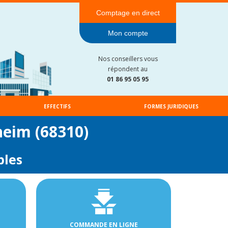
Comptage en direct
Mon compte
Nos conseillers vous
répondent au
01 86 95 05 95
EFFECTIFS
FORMES JURIDIQUES
heim (68310)
bles
COMMANDE EN LIGNE