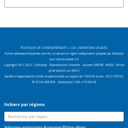
POLITIQUE DE CONFIDENTIALITÉ
|
CGV
|
MENTIONS LÉGALES
Fichier-adresses-entreprises.com est un service en ligne indépendant proposé par Edictalys
sous licence etalab 2.0
Copyright 2011-2021 | Edictalys - Reproduction interdite - Sources SIRENE, INSEE, Service
privé distinct du RNCS
Société à responsabilité limité unipersonnelle au capital de 1 000,00 Euros - RCS CRETEIL
N° B 534 368 899 - Déclaration CNIL n°1536578
Fichiers par régions
Adresses entreprises Auvergne-Rhône-Alpes