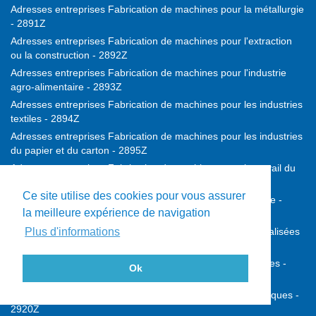
Adresses entreprises Fabrication de machines pour la métallurgie
- 2891Z
Adresses entreprises Fabrication de machines pour l'extraction
ou la construction - 2892Z
Adresses entreprises Fabrication de machines pour l'industrie
agro-alimentaire - 2893Z
Adresses entreprises Fabrication de machines pour les industries
textiles - 2894Z
Adresses entreprises Fabrication de machines pour les industries
du papier et du carton - 2895Z
Adresses entreprises Fabrication de machines pour le travail du
caoutchouc ou des plastiques - 2896Z
Ce site utilise des cookies pour vous assurer
Adresses entreprises Fabrication de machines d'imprimerie -
la meilleure expérience de navigation
2899A
Adresses entreprises Fabrication d'autres machines spécialisées
Plus d'informations
- 2899B
Adresses entreprises Construction de véhicules automobiles -
Ok
2910Z
Adresses entreprises Fabrication de carrosseries et remorques -
2920Z