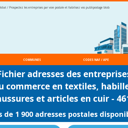
iat / Prospectez les entreprises par voie postale et fiabilisez vos publipostage btob
COMMUNES
CODES NAF / APE
Fichier adresses des entreprise
u commerce en textiles, habill
ussures et articles en cuir - 4
s de 1 900 adresses postales disponi