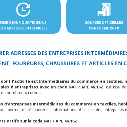
MISE À JOUR QUOTIDIENNE
SOURCES OFFICIELLES
DES ADRESSES ENTREPRISES
CONFORME RGPD
HIER ADRESSES DES
ENTREPRISES INTERMÉDIAIRE
NT, FOURRURES, CHAUSSURES ET ARTICLES EN CU
E
 dont l'activité est Intermédiaires du commerce en textiles, h
tales d'entreprises avec un code NAF / APE 46.16Z
est issu de
 de nombreurx critères.
 d'entreprises Intermédiaires du commerce en textiles, habil
us permet de récuperer les informations officielles des entreprises 
ts actifs sur le code NAF / APE 46.16Z