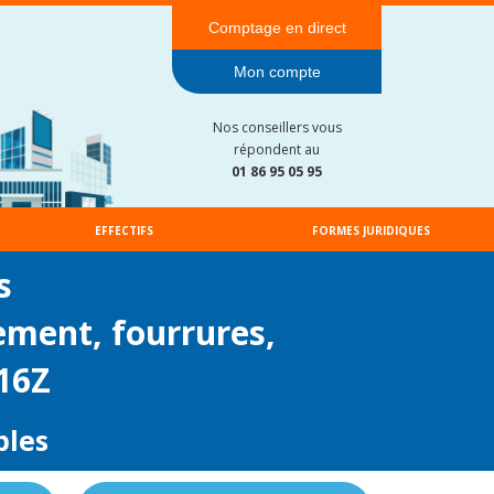
Comptage en direct
Mon compte
Nos conseillers vous
répondent au
01 86 95 05 95
EFFECTIFS
FORMES JURIDIQUES
s
ement, fourrures,
616Z
bles