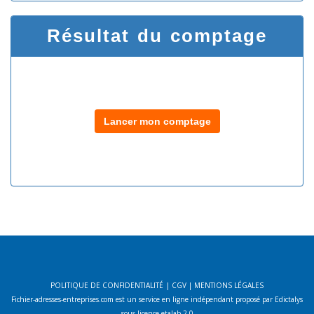
Résultat du comptage
Lancer mon comptage
POLITIQUE DE CONFIDENTIALITÉ
|
CGV
|
MENTIONS LÉGALES
Fichier-adresses-entreprises.com est un service en ligne indépendant proposé par Edictalys
sous licence etalab 2.0