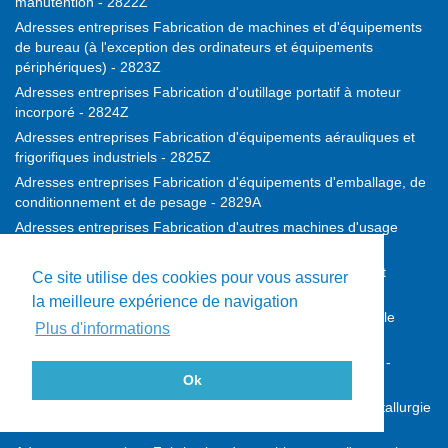
manutention - 2822Z
Adresses entreprises Fabrication de machines et d'équipements
de bureau (à l'exception des ordinateurs et équipements
périphériques) - 2823Z
Adresses entreprises Fabrication d'outillage portatif à moteur
incorporé - 2824Z
Adresses entreprises Fabrication d'équipements aérauliques et
frigorifiques industriels - 2825Z
Adresses entreprises Fabrication d'équipements d'emballage, de
conditionnement et de pesage - 2829A
Adresses entreprises Fabrication d'autres machines d'usage
général - 2829B
Adresses entreprises Fabrication de machines agricoles et
Ce site utilise des cookies pour vous assurer
forestières - 2830Z
la meilleure expérience de navigation
Adresses entreprises Fabrication de machines-outils pour le
Plus d'informations
travail des métaux - 2841Z
Adresses entreprises Fabrication d'autres machines-outils -
Ok
2849Z
Adresses entreprises Fabrication de machines pour la métallurgie
- 2891Z