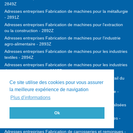
2849Z
Adresses entreprises Fabrication de machines pour la métallurgie
- 2891Z
Adresses entreprises Fabrication de machines pour l'extraction
ou la construction - 2892Z
Adresses entreprises Fabrication de machines pour l'industrie
agro-alimentaire - 2893Z
Adresses entreprises Fabrication de machines pour les industries
textiles - 2894Z
Adresses entreprises Fabrication de machines pour les industries
du papier et du carton - 2895Z
Adresses entreprises Fabrication de machines pour le travail du
Ce site utilise des cookies pour vous assurer
caoutchouc ou des plastiques - 2896Z
la meilleure expérience de navigation
Adresses entreprises Fabrication de machines d'imprimerie -
2899A
Plus d'informations
Adresses entreprises Fabrication d'autres machines spécialisées
- 2899B
Ok
Adresses entreprises Construction de véhicules automobiles -
2910Z
Adresses entreprises Fabrication de carrosseries et remorques -