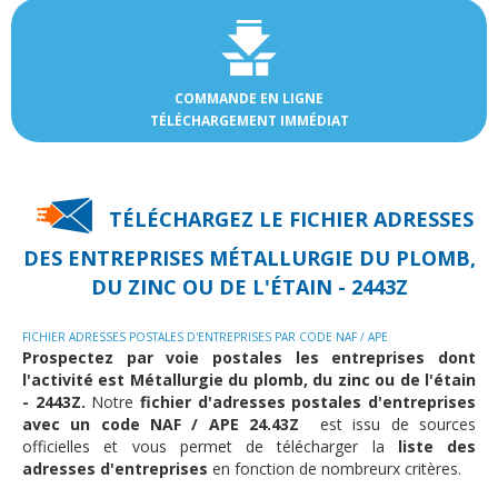
COMMANDE EN LIGNE
TÉLÉCHARGEMENT IMMÉDIAT
TÉLÉCHARGEZ LE FICHIER ADRESSES
DES
ENTREPRISES MÉTALLURGIE DU PLOMB,
DU ZINC OU DE L'ÉTAIN - 2443Z
FICHIER ADRESSES POSTALES D'ENTREPRISES PAR CODE NAF / APE
Prospectez par voie postales les entreprises dont
l'activité est Métallurgie du plomb, du zinc ou de l'étain
- 2443Z.
Notre
fichier d'adresses postales d'entreprises
avec un code NAF / APE 24.43Z
est issu de sources
officielles et vous permet de télécharger la
liste des
adresses d'entreprises
en fonction de nombreurx critères.