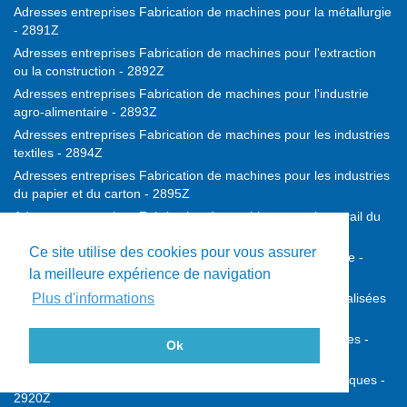
Adresses entreprises Fabrication de machines pour la métallurgie
- 2891Z
Adresses entreprises Fabrication de machines pour l'extraction
ou la construction - 2892Z
Adresses entreprises Fabrication de machines pour l'industrie
agro-alimentaire - 2893Z
Adresses entreprises Fabrication de machines pour les industries
textiles - 2894Z
Adresses entreprises Fabrication de machines pour les industries
du papier et du carton - 2895Z
Adresses entreprises Fabrication de machines pour le travail du
caoutchouc ou des plastiques - 2896Z
Ce site utilise des cookies pour vous assurer
Adresses entreprises Fabrication de machines d'imprimerie -
la meilleure expérience de navigation
2899A
Adresses entreprises Fabrication d'autres machines spécialisées
Plus d'informations
- 2899B
Adresses entreprises Construction de véhicules automobiles -
Ok
2910Z
Adresses entreprises Fabrication de carrosseries et remorques -
2920Z