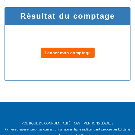
Résultat du comptage
Lancer mon comptage
POLITIQUE DE CONFIDENTIALITÉ
|
CGV
|
MENTIONS LÉGALES
Fichier-adresses-entreprises.com est un service en ligne indépendant proposé par Edictalys