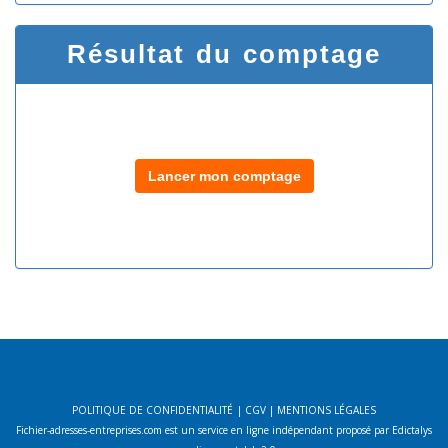
Résultat du comptage
Lancer mon comptage
POLITIQUE DE CONFIDENTIALITÉ
|
CGV
|
MENTIONS LÉGALES
Fichier-adresses-entreprises.com est un service en ligne indépendant proposé par Edictalys